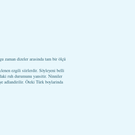
ogu zaman dizeler arasinda tam bir ölçü
nen ezgili siirlerdir. Söyleyeni belli
ndaki ruh durumunu yansitir. Ninniler
e adlandirilir. Öteki Türk boylarinda