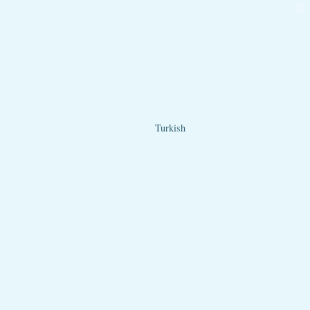
Turkish