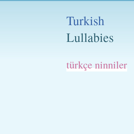
Turkish
Lullabies
türkçe ninniler