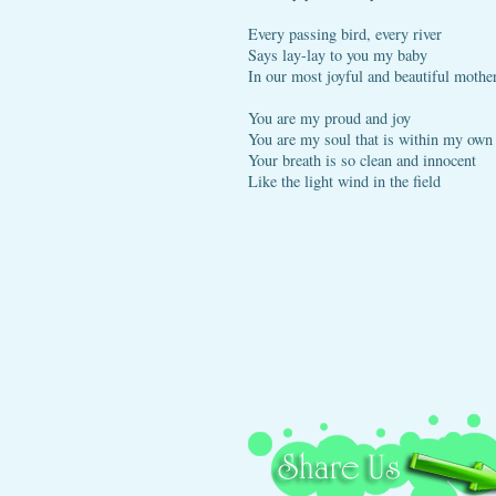
Every passing bird, every river
Says lay-lay to you my baby
In our most joyful and beautiful mothe
You are my proud and joy
You are my soul that is within my own
Your breath is so clean and innocent
Like the light wind in the field