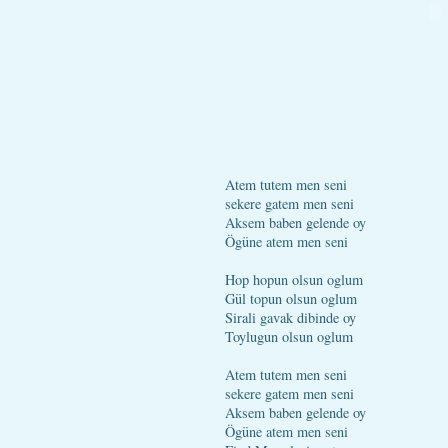
Atem tutem men seni
sekere gatem men seni
Aksem baben gelende oy
Ögüne atem men seni
Hop hopun olsun oglum
Gül topun olsun oglum
Sirali gavak dibinde oy
Toylugun olsun oglum
Atem tutem men seni
sekere gatem men seni
Aksem baben gelende oy
Ögüne atem men seni