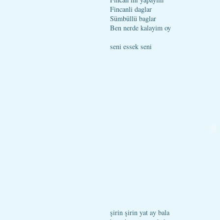
Fincanli daglar
Sümbüllü baglar
Ben nerde kalayim oy
seni essek seni
şirin şirin yat ay bala