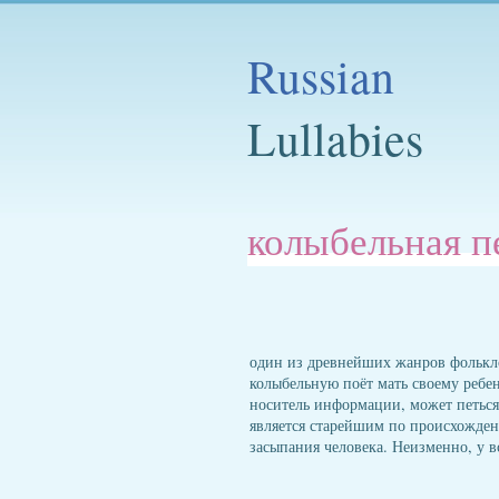
Russian
Lullabies
колыбельная п
один из древнейших жанров фолькло
колыбельную поёт мать своему ребе
носитель информации, может петься 
является старейшим по происхожден
засыпания человека. Неизменно, у в