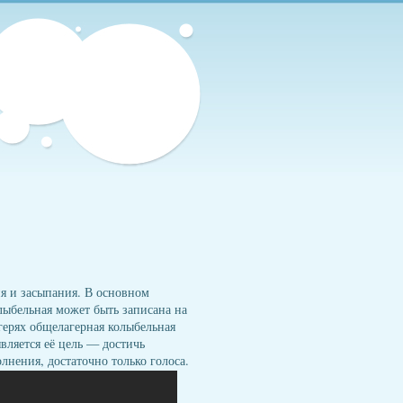
я и засыпания. В основном
лыбельная может быть записана на
герях общелагерная колыбельная
ляется её цель — достичь
лнения, достаточно только голоса.