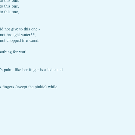
to this one,
to this one,
to this one,
id not give to this one -
not brought water**,
not chopped fire-wood.
nothing for you!
s palm, like her finger is a ladle and
 fingers (except the pinkie) while
: