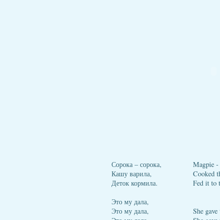
Сорока – сорока,
Magpie -
Кашу варила,
Cooked th
Деток кормила.
Fed it to 
Это му дала,
Это му дала,
She gave 