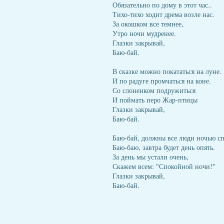
Обязательно по дому в этот час..
Тихо-тихо ходит дрема возле нас.
За окошком все темнее,
Утро ночи мудренее.
Глазки закрывай,
Баю-бай.
В сказке можно покататься на луне.
И по радуге промчаться на коне.
Со слоненком подружиться
И поймать перо Жар-птицы
Глазки закрывай,
Баю-бай.
Баю-бай, должны все люди ночью сп
Баю-баю, завтра будет день опять.
За день мы устали очень,
Скажем всем: "Спокойной ночи!"
Глазки закрывай,
Баю-бай.