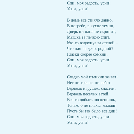
Спи, моя радость, усни!
Усни, усни!
В доме все стихло давно,
В погребе, в кухне темно,
Дверь ни одна не скрипит,
Мышка за печкою спит.
Кто-то вздохнул за стеной –
Что нам за дело, родной?
Глазки скорее сомкни,
Спи, моя радость, усни!
Усни, усни!
Сладко мой птенчик живет:
Нет ни тревог, ни забот;
Вдоволь игрушек, сластей,
Вдоволь веселых затей.
Все-то добыть поспешишь,
Только б не плакал малыш!
Пусть бы так было все дни!
Спи, моя радость, усни!
Усни, усни!