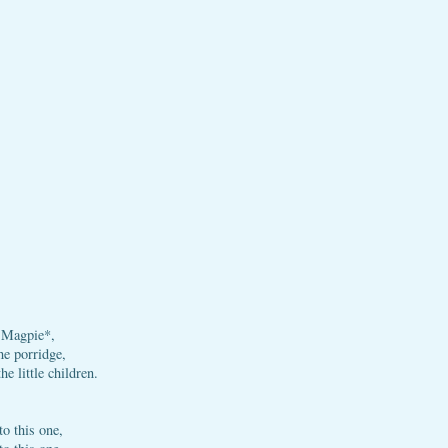
 Magpie*,
e porridge,
the little children.
to this one,