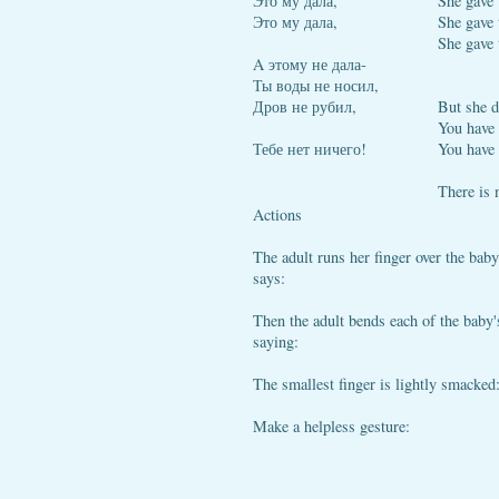
Это му дала,
She gave 
Это му дала,
She gave 
She gave 
A этому не дала-
Ты воды не носил,
Дров не рубил,
But she d
You have 
Тебе нет ничего!
You have 
There is 
Actions
The adult runs her finger over the baby'
says:
Then the adult bends each of the baby's
saying:
The smallest finger is lightly smacked
Make a helpless gesture: