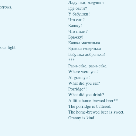
Ладушки, ладушки
orrows,
Где были?
У бабушки!
Что ели?
Кашку!
Что пили?
Бражку!
Кашка масленька
ous fight
Бражка сладенька
Бабушка добренька!
***
Pat-a-cake, pat-a-cake,
Where were you?
At granny's!
What did you eat?
Porridge*!
What did you drink?
A little home-brewed beer**
The porridge is buttered,
The home-brewed beer is sweet,
Granny is kind!