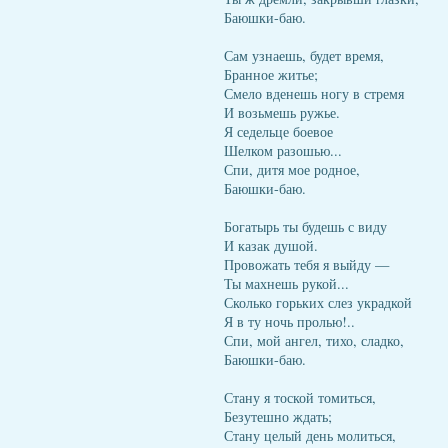
Баюшки-баю.
Сам узнаешь, будет время,
Бранное житье;
Смело вденешь ногу в стремя
И возьмешь ружье.
Я седельце боевое
Шелком разошью...
Спи, дитя мое родное,
Баюшки-баю.
Богатырь ты будешь с виду
И казак душой.
Провожать тебя я выйду —
Ты махнешь рукой...
Сколько горьких слез украдкой
Я в ту ночь пролью!..
Спи, мой ангел, тихо, сладко,
Баюшки-баю.
Стану я тоской томиться,
Безутешно ждать;
Стану целый день молиться,