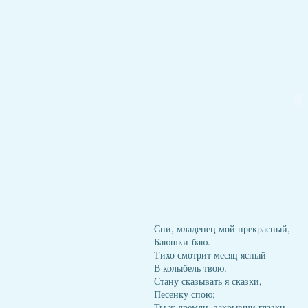
Спи, младенец мой прекрасный,
Баюшки-баю.
Тихо смотрит месяц ясный
В колыбель твою.
Стану сказывать я сказки,
Песенку спою;
Ты ж дремли, закрывши глазки,