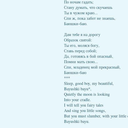
По ночам гадать;
Стану думать, что скучаешь
Ты в чужом краю...
Спи ж, пока забот не знаешь,
Баюшки-баю.
Дам тебе я на дорогу
Образок святой:
Ты его, моляся богу,
Ставь перед собой;
Да, готовясь в бой опасный,
Помни мать свою...
Спи, младенец мой прекрасный,
Баюшки-баю
***
Sleep, good boy, my beautiful,
Bayushki bayu*,
Quietly the moon is looking
Into your cradle.
I will tell you fairy tales
And sing you little songs,
But you must slumber, with your little 
Bayushki bayu.