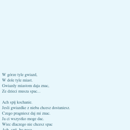
W górze tyle gwiazd,
W dole tyle miast.
Gwiazdy miastom daja znac,
Ze dzieci musza spac...
Ach spij kochanie.
Jesli gwiazdke z nieba chcesz dostaniesz.
Czego pragniesz daj mi znac.
Ja ci wszystko moge dac.
Wiec dlaczego nie chcesz spac
Ach, spij, bo noca,