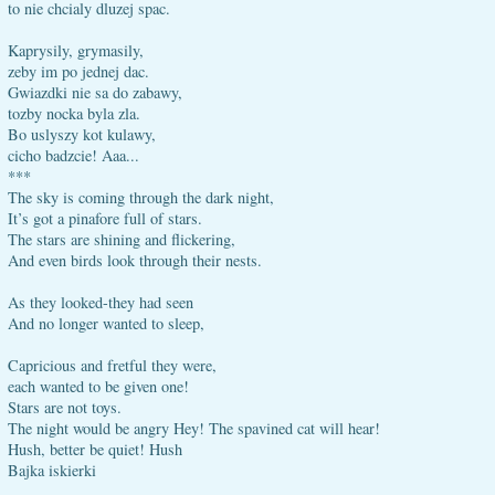
to nie chcialy dluzej spac.
Kaprysily, grymasily,
zeby im po jednej dac.
Gwiazdki nie sa do zabawy,
tozby nocka byla zla.
Bo uslyszy kot kulawy,
cicho badzcie! Aaa...
***
The sky is coming through the dark night,
It’s got a pinafore full of stars.
The stars are shining and flickering,
And even birds look through their nests.
As they looked-they had seen
And no longer wanted to sleep,
Capricious and fretful they were,
each wanted to be given one!
Stars are not toys.
The night would be angry Hey! The spavined cat will hear!
Hush, better be quiet! Hush
Bajka iskierki