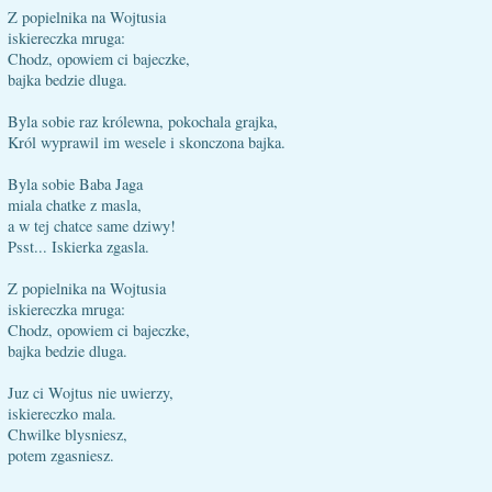
Z popielnika na Wojtusia
iskiereczka mruga:
Chodz, opowiem ci bajeczke,
bajka bedzie dluga.
Byla sobie raz królewna, pokochala grajka,
Król wyprawil im wesele i skonczona bajka.
Byla sobie Baba Jaga
miala chatke z masla,
a w tej chatce same dziwy!
Psst... Iskierka zgasla.
Z popielnika na Wojtusia
iskiereczka mruga:
Chodz, opowiem ci bajeczke,
bajka bedzie dluga.
Juz ci Wojtus nie uwierzy,
iskiereczko mala.
Chwilke blysniesz,
potem zgasniesz.