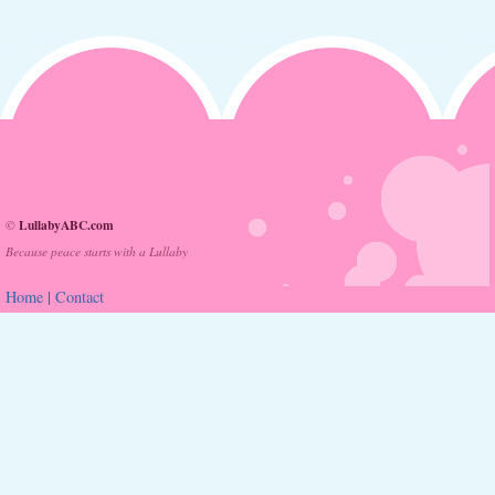
LullabyABC.com
©
Because peace starts with a Lullaby
Home
|
Contact