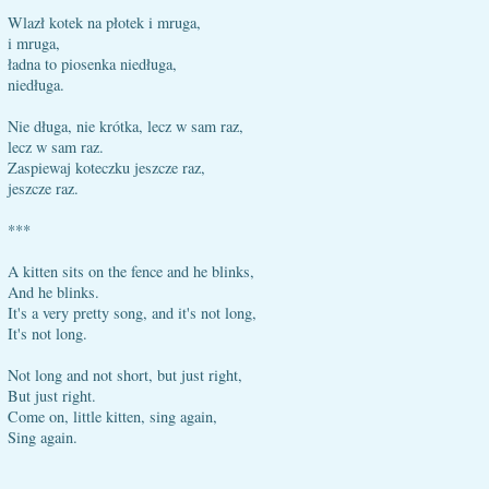
Wlazł kotek na płotek i mruga,
i mruga,
ładna to piosenka niedługa,
niedługa.
Nie długa, nie krótka, lecz w sam raz,
lecz w sam raz.
Zaspiewaj koteczku jeszcze raz,
jeszcze raz.
***
A kitten sits on the fence and he blinks,
And he blinks.
It's a very pretty song, and it's not long,
It's not long.
Not long and not short, but just right,
But just right.
Come on, little kitten, sing again,
Sing again.