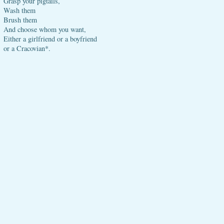
Grasp your pigtails,
Wash them
Brush them
And choose whom you want,
Either a girlfriend or a boyfriend
or a Cracovian*.