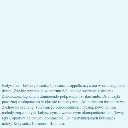
Kołysanka - krótka piosenka śpiewana a cappella używana w celu usypiania
dzieci. Zwykle występuje w metrum 6/8, co daje wrażenie kołysania.
Zakończona łagodnym diminuendo połączonym z ritardando. Do muzyki
poważnej zaadaptowana w okresie romantyzmu jako miniatura fortepianowa.
Zachowała cechy jej śpiewanego odpowiednika: liryczną, powolną linię
melodyczną z stałym, kołyszącym, dwunutowym akompaniamentem (lewej
ręki), opartym na tonice i dominancie. Do najsłynniejszych kołysanek
należy Kołysanka Johannesa Brahmsa.