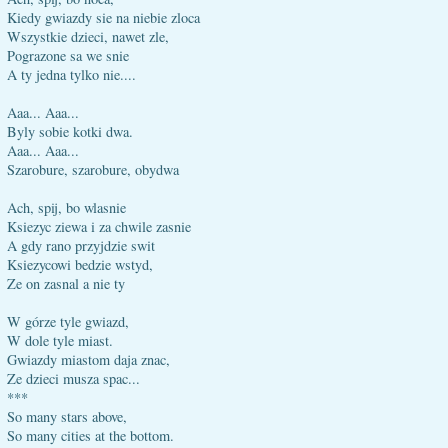
Kiedy gwiazdy sie na niebie zloca
Wszystkie dzieci, nawet zle,
Pograzone sa we snie
A ty jedna tylko nie....
Aaa... Aaa...
Byly sobie kotki dwa.
Aaa... Aaa...
Szarobure, szarobure, obydwa
Ach, spij, bo wlasnie
Ksiezyc ziewa i za chwile zasnie
A gdy rano przyjdzie swit
Ksiezycowi bedzie wstyd,
Ze on zasnal a nie ty
W górze tyle gwiazd,
W dole tyle miast.
Gwiazdy miastom daja znac,
Ze dzieci musza spac...
***
So many stars above,
So many cities at the bottom.