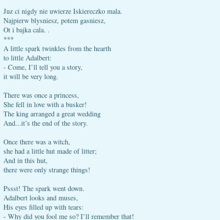
Juz ci nigdy nie uwierze Iskiereczko mala.
Najpierw blysniesz, potem gasniesz,
Ot i bajka cala. .
***
A little spark twinkles from the hearth
to little Adalbert:
- Come, I’ll tell you a story,
it will be very long.
There was once a princess,
She fell in love with a busker!
The king arranged a great wedding
And...it’s the end of the story.
Once there was a witch,
she had a little hut made of litter;
And in this hut,
there were only strange things!
Pssst! The spark went down.
Adalbert looks and muses,
His eyes filled up with tears:
- Why did you fool me so? I’ll remember that!