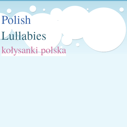
Polish
Lullabies
kołysanki polska