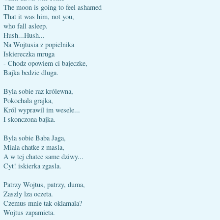
The moon is going to feel ashamed
That it was him, not you,
who fall asleep.
Hush...Hush...
Na Wojtusia z popielnika
Iskiereczka mruga
- Chodz opowiem ci bajeczke,
Bajka bedzie dluga.
Byla sobie raz królewna,
Pokochala grajka,
Król wyprawil im wesele...
I skonczona bajka.
Byla sobie Baba Jaga,
Miala chatke z masla,
A w tej chatce same dziwy...
Cyt! iskierka zgasla.
Patrzy Wojtus, patrzy, duma,
Zaszly lza oczeta.
Czemus mnie tak oklamala?
Wojtus zapamieta.